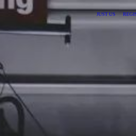
JUST US
REGI